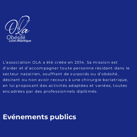
Association Obésité
Le site de l'Association OLA (Obésité Loire Atlantique)
Loire Atlantique
L'association OLA a été créée en 2014. Sa mission est
d’aider et d’accompagner toute personne résidant dans le
secteur nazairien, souffrant de surpoids ou d’obésité,
désirant ou non avoir recours à une chirurgie bariatrique,
en lui proposant des activités adaptées et variées, toutes
encadrées par des professionnels diplômés.
Evénements publics