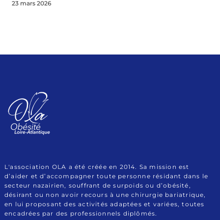
23 mars 2026
Association Obésité
Le site de l'Association OLA (Obésité Loire Atlantique)
Loire Atlantique
L'association OLA a été créée en 2014. Sa mission est
d’aider et d’accompagner toute personne résidant dans le
secteur nazairien, souffrant de surpoids ou d’obésité,
désirant ou non avoir recours à une chirurgie bariatrique,
en lui proposant des activités adaptées et variées, toutes
encadrées par des professionnels diplômés.