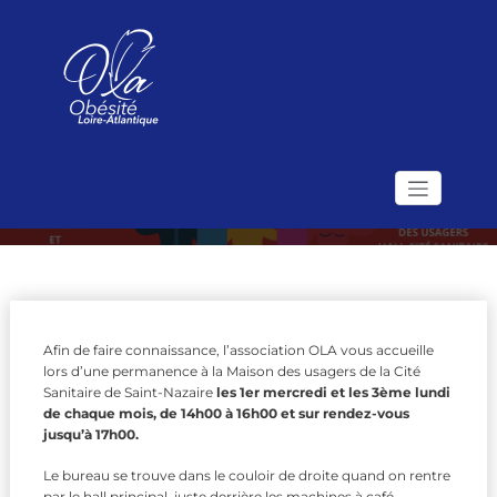
Skip
to
content
Permanences
Accueil
Permanences
Association Obésité
Le site de l'Association OLA (Obésité Loire Atlantique)
Loire Atlantique
Afin de faire connaissance, l’association OLA vous accueille
lors d’une permanence à la Maison des usagers de la Cité
Sanitaire de Saint-Nazaire
les 1er mercredi et les 3ème lundi
de chaque mois, de 14h00 à 16h00 et sur rendez-vous
jusqu’à 17h​00.
Le bureau se trouve dans le couloir de droite quand on rentre
par le hall principal, juste derrière les machines à café.