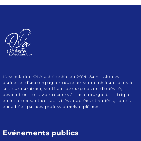
Association Obésité
Le site de l'Association OLA (Obésité Loire Atlantique)
Loire Atlantique
L'association OLA a été créée en 2014. Sa mission est
d’aider et d’accompagner toute personne résidant dans le
secteur nazairien, souffrant de surpoids ou d’obésité,
désirant ou non avoir recours à une chirurgie bariatrique,
en lui proposant des activités adaptées et variées, toutes
encadrées par des professionnels diplômés.
Evénements publics