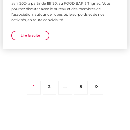
avril 202- à partir de 18h30, au FOOD BAR à Trignac. Vous
pourrez discuter avec le bureau et des membres de
l’association, autour de l’obésité, le surpoids et de nos
activités, en toute convivialité.
Lire la suite
Pagination
1
2
…
8
des
publications