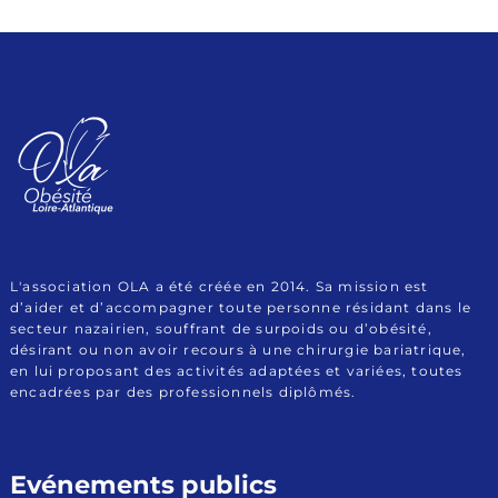
Association Obésité
Le site de l'Association OLA (Obésité Loire Atlantique)
Loire Atlantique
L'association OLA a été créée en 2014. Sa mission est
d’aider et d’accompagner toute personne résidant dans le
secteur nazairien, souffrant de surpoids ou d’obésité,
désirant ou non avoir recours à une chirurgie bariatrique,
en lui proposant des activités adaptées et variées, toutes
encadrées par des professionnels diplômés.
Evénements publics